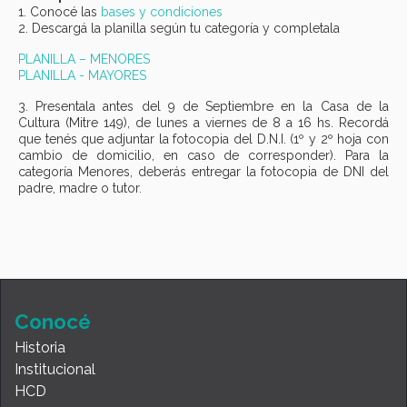
1. Conocé las
bases y condiciones
2. Descargá la planilla según tu categoría y completala
PLANILLA – MENORES
PLANILLA - MAYORES
3. Presentala antes del 9 de Septiembre en la Casa de la
Cultura (Mitre 149), de lunes a viernes de 8 a 16 hs. Recordá
que tenés que adjuntar la fotocopia del D.N.I. (1º y 2º hoja con
cambio de domicilio, en caso de corresponder). Para la
categoría Menores, deberás entregar la fotocopia de DNI del
padre, madre o tutor.
Conocé
Historia
Institucional
HCD