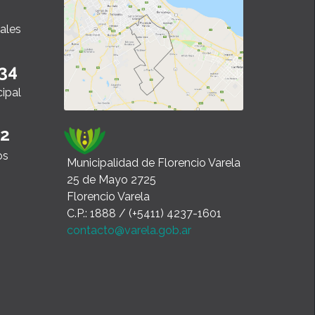
ales
34
cipal
22
os
Municipalidad de Florencio Varela
25 de Mayo 2725
Florencio Varela
C.P.: 1888 / (+5411) 4237-1601
contacto@varela.gob.ar