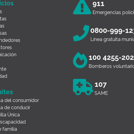
icios
911
s
Emergencias polici
tas
as
0800-999-12
sas
Línea gratuita muni
ndedores
tores
icación
100 4255-20
Bomberos voluntari
nte
dad
107
ites
SAME
a del consumidor
ia de conducir
illa Única
Discapacidad
 familia