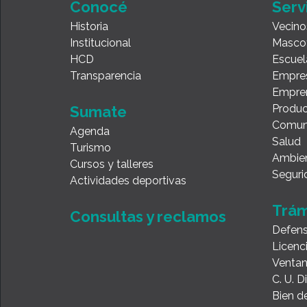
Conocé
Serv
Historia
Vecino
Institucional
Masco
HCD
Escuel
Transparencia
Empre
Empre
Produc
Sumate
Comun
Agenda
Salud
Turismo
Ambie
Cursos y talleres
Seguri
Actividades deportivas
Trám
Consultas y reclamos
Defens
Licenc
Ventan
C. U. 
Bien de